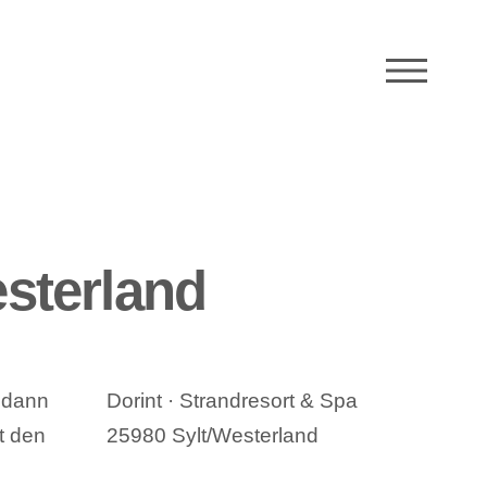
M
esterland
, dann
Dorint · Strandresort & Spa
t den
25980 Sylt/Westerland