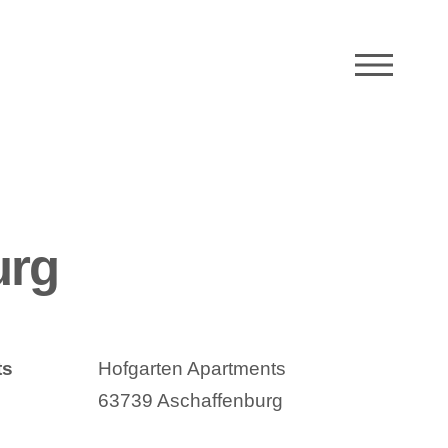
M
urg
ts
Hofgarten Apartments
63739 Aschaffenburg