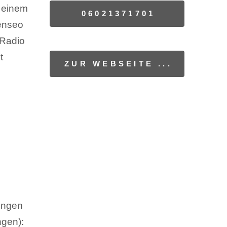
t einem
06021371701
Senseo
 Radio
t
ZUR WEBSEITE ...
ungen
ngen):