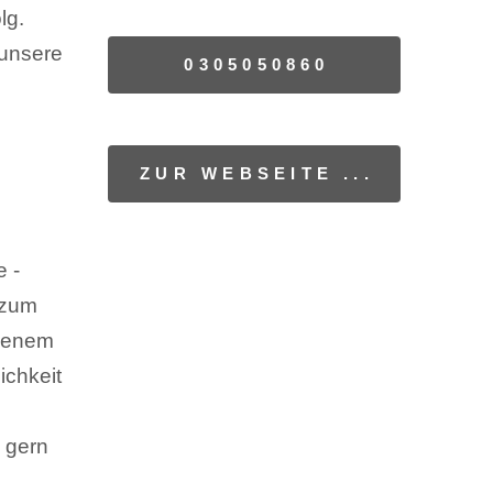
lg.
 unsere
0305050860
ZUR WEBSEITE ...
e -
 zum
igenem
ichkeit
 gern