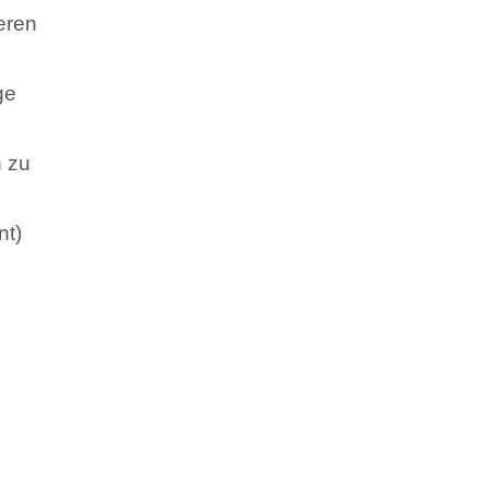
eren
ge
n zu
nt)