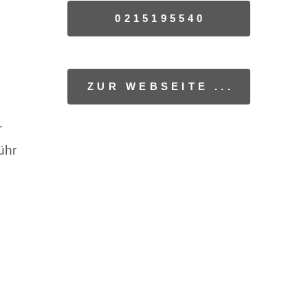
0215195540
ZUR WEBSEITE ...
r
ühr