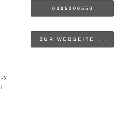
0305200550
ZUR WEBSEITE ...
bby
h