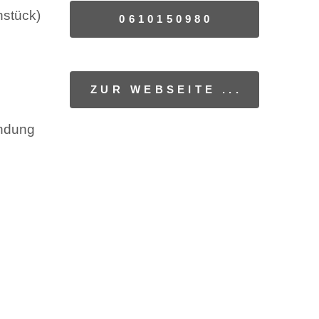
hstück)
0610150980
ZUR WEBSEITE ...
indung