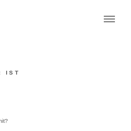
M
 IST
mit?